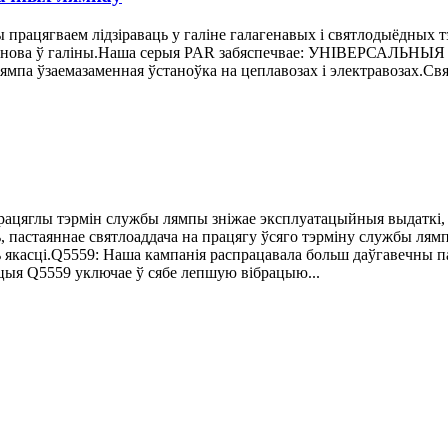
рацягваем лідзіраваць у галіне галагенавых і святлодыёдных т
я прапанова ў галіны.Наша серыя PAR забяспечвае: УНІВ
ямпа ўзаемазаменная ўстаноўка на цеплавозах і электравозах.С
ацяглы тэрмін службы лямпы зніжае эксплуатацыйныя выдаткі, л
ь, пастаяннае святлоаддача на працягу ўсяго тэрміну службы лям
 якасці.Q5559: Наша кампанія распрацавала больш даўгавечны па
ыя Q5559 уключае ў сябе лепшую вібрацыю...