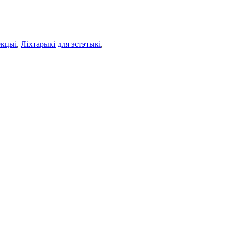
екцыі
,
Ліхтарыкі для эстэтыкі
,