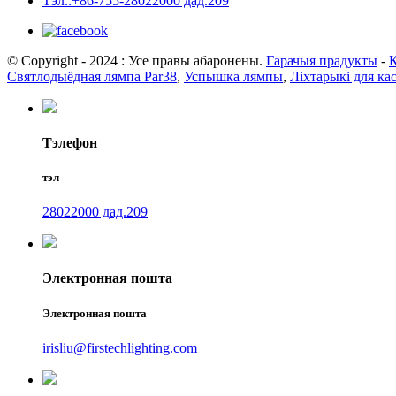
Тэл.:+86-755-28022000 дад.209
© Copyright - 2024 : Усе правы абаронены.
Гарачыя прадукты
-
К
Святлодыёдная лямпа Par38
,
Успышка лямпы
,
Ліхтарыкі для ка
Тэлефон
тэл
28022000 дад.209
Электронная пошта
Электронная пошта
irisliu@firstechlighting.com