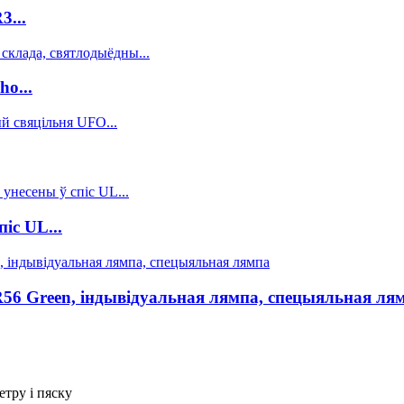
3...
o...
іс UL...
56 Green, індывідуальная лямпа, спецыяльная ля
етру і пяску