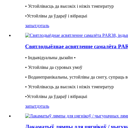
• Устойлівасць да высокіх і нізкіх тэмператур
•Устойлівы да ўдараў і вібрацыі
запыт
дэталь
Святлодыёднае асвятленне самалёта PA
• Індывідуальны дызайн •
• Устойлівы да суровых умоў
• Воданепранікальны, устойлівы да снегу, супраць в
• Устойлівасць да высокіх і нізкіх тэмператур
•Устойлівы да ўдараў і вібрацыі
запыт
дэталь
Лакаматыў лямпы для цягнікоў / чыгу