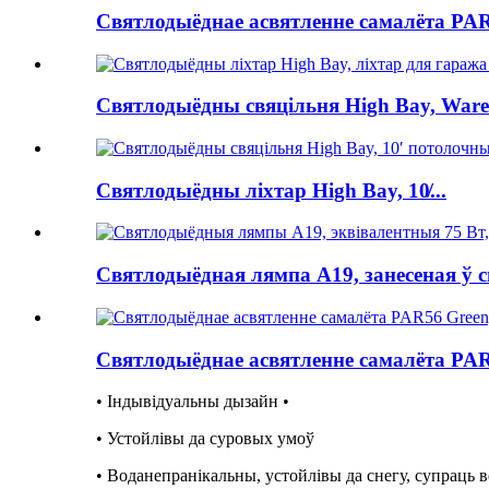
Святлодыёднае асвятленне самалёта PAR
Святлодыёдны свяцільня High Bay, Wareh
Святлодыёдны ліхтар High Bay, 10̸...
Святлодыёдная лямпа A19, занесеная ў сп
Святлодыёднае асвятленне самалёта PAR
• Індывідуальны дызайн •
• Устойлівы да суровых умоў
• Воданепранікальны, устойлівы да снегу, супраць в