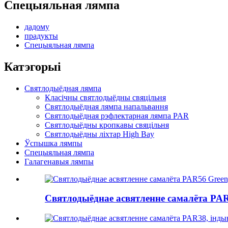
Спецыяльная лямпа
дадому
прадукты
Спецыяльная лямпа
Катэгорыі
Святлодыёдная лямпа
Класічны святлодыёдны свяцільня
Святлодыёдная лямпа напальвання
Святлодыёдная рэфлектарная лямпа PAR
Святлодыёдны кропкавы свяцільня
Святлодыёдны ліхтар High Bay
Ўспышка лямпы
Спецыяльная лямпа
Галагенавыя лямпы
Святлодыёднае асвятленне самалёта PAR