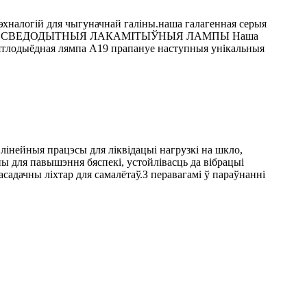
эхналогій для чыгуначнай галіны.наша галагенная серыя
ЕРСАЛЬНЫЯ СВЕДОДЫТНЫЯ ЛАКАМІТЫЎНЫЯ ЛАМПЫ Наша
вятлодыёдная лямпа A19 прапануе наступныя унікальныя
інейныя працэсы для ліквідацыі нагрузкі на шкло,
пы для павышэння бяспекі, устойлівасць да вібрацыі
садачны ліхтар для самалётаў.З перавагамі ў параўнанні