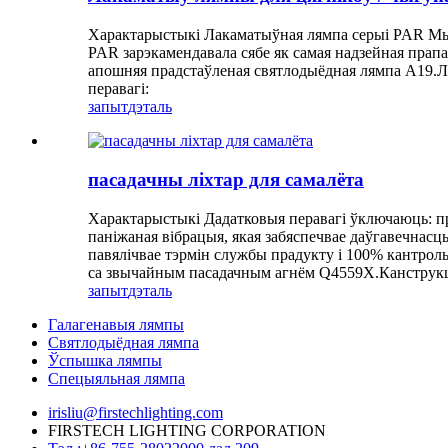
Характарыстыкі Лакаматыўная лямпа серыі PAR Мы п
PAR зарэкамендавала сябе як самая надзейна
апошняя прадстаўленая святлодыёдная лямпа A19.Л
перавагі:
запыт
дэталь
пасадачны ліхтар для самалёта
Характарыстыкі Дадатковыя перавагі ўключаюць: пр
паніжаная вібрацыя, якая забяспечвае даўгавечнасц
павялічвае тэрмін службы прадукту і 100% кантроль
са звычайным пасадачным агнём Q4559X.Канструкц
запыт
дэталь
Галагенавыя лямпы
Святлодыёдная лямпа
Ўспышка лямпы
Спецыяльная лямпа
irisliu@firstechlighting.com
FIRSTECH LIGHTING CORPORATION