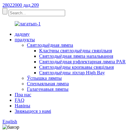
28022000 дад.209
дадому
прадукты
Святлодыёдная лямпа
Класічны святлодыёдны свяцільня
Святлодыёдная лямпа напальвання
Святлодыёдная рэфлектарная лямпа PAR
Святлодыёдны кропкавы свяцільня
Святлодыёдны ліхтар High Bay
Ўспышка лямпы
Спецыяльная лямпа
Галагенавыя лямпы
Пра нас
FAQ
Навіны
Звяжыцеся з намі
English