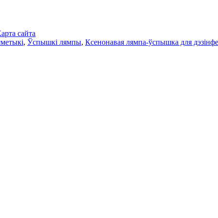
арта сайта
сметыкі
,
Ўспышкі лямпы
,
Ксенонавая лямпа-ўспышка для дэзінф