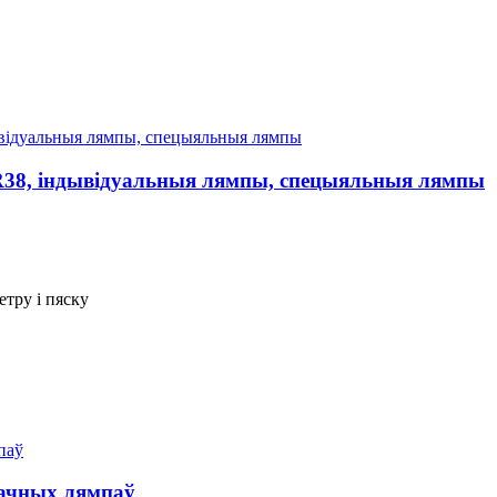
R38, індывідуальныя лямпы, спецыяльныя лямпы
етру і пяску
начных лямпаў