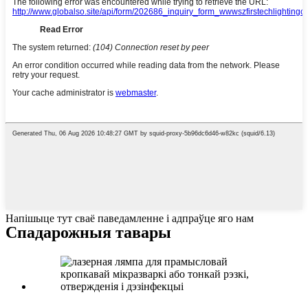
Напішыце тут сваё паведамленне і адпраўце яго нам
Спадарожныя тавары