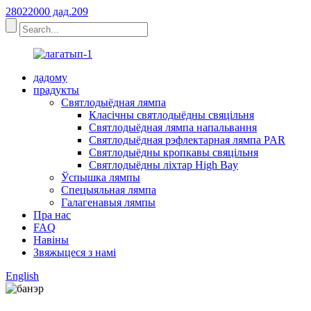
28022000 дад.209
дадому
прадукты
Святлодыёдная лямпа
Класічны святлодыёдны свяцільня
Святлодыёдная лямпа напальвання
Святлодыёдная рэфлектарная лямпа PAR
Святлодыёдны кропкавы свяцільня
Святлодыёдны ліхтар High Bay
Ўспышка лямпы
Спецыяльная лямпа
Галагенавыя лямпы
Пра нас
FAQ
Навіны
Звяжыцеся з намі
English