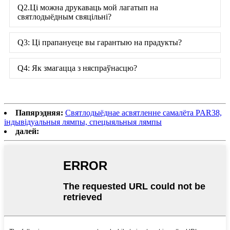
Q2.Ці можна друкаваць мой лагатып на
святлодыёдным свяцільні?
Q3: Ці прапануеце вы гарантыю на прадукты?
Q4: Як змагацца з няспраўнасцю?
Папярэдняя:
Святлодыёднае асвятленне самалёта PAR38,
індывідуальныя лямпы, спецыяльныя лямпы
далей: