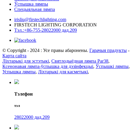
Ўспышка лямпы
Спецыяльная лямпа
irisliu@firstechlighting.com
FIRSTECH LIGHTING CORPORATION
Тэл.:+86-755-28022000 дад.209
© Copyright - 2024 : Усе правы абаронены.
Гарачыя прадукты
-
Карта сайта
Ліхтарыкі для эстэтыкі
,
Святлодыёдная лямпа Par38
,
Ксенонавая лямпа-ўспышка для дэзінфекцыі
,
Ўспышкі лямпы
,
Успышка лямпы
,
Ліхтарыкі для касметыкі
,
Тэлефон
тэл
28022000 дад.209