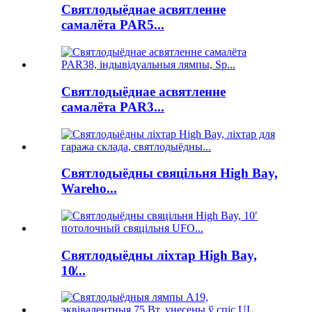
Святлодыёднае асвятленне
самалёта PAR5...
Святлодыёднае асвятленне
самалёта PAR3...
Святлодыёдны свяцільня High Bay,
Wareho...
Святлодыёдны ліхтар High Bay,
10̸...