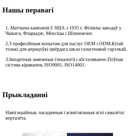
Нашы перавагі
1. Матчына кампанія ў ЗША з 1935 г. Філіялы заводаў у
Чыкага, Фларыдзе, Мексіцы і Шэньчжэне.
2.З прафесійным вопытам для паслуг OEM і ODM.Кітай
толькі для апрацоўкі цвёрдага шкла галагенавай гарэлкай.
3.Імпартныя замежныя тэхналогіі і абсталяванне.
Поўная
сістэма кіравання, ISO9001, ISO14001.
Прыкладанні
Навігацыйныя, пасадачныя і асвятляльныя агні самалёта/
верталёта.