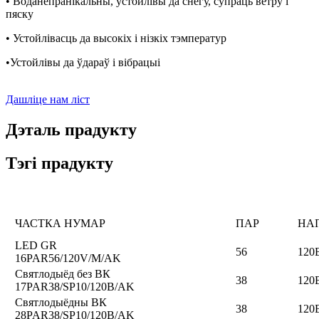
• Воданепранікальны, устойлівы да снегу, супраць ветру і
пяску
• Устойлівасць да высокіх і нізкіх тэмператур
•Устойлівы да ўдараў і вібрацыі
Дашліце нам ліст
Дэталь прадукту
Тэгі прадукту
ЧАСТКА НУМАР
ПАР
НА
LED GR
56
120
16PAR56/120V/M/AK
Святлодыёд без ВК
38
120
17PAR38/SP10/120B/AK
Святлодыёдны ВК
38
120
28PAR38/SP10/120B/AK