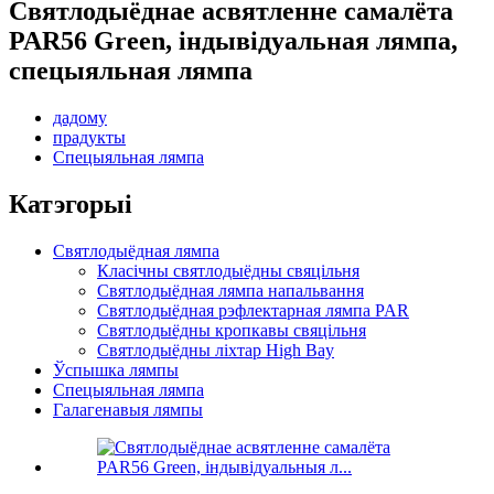
Святлодыёднае асвятленне самалёта
PAR56 Green, індывідуальная лямпа,
спецыяльная лямпа
дадому
прадукты
Спецыяльная лямпа
Катэгорыі
Святлодыёдная лямпа
Класічны святлодыёдны свяцільня
Святлодыёдная лямпа напальвання
Святлодыёдная рэфлектарная лямпа PAR
Святлодыёдны кропкавы свяцільня
Святлодыёдны ліхтар High Bay
Ўспышка лямпы
Спецыяльная лямпа
Галагенавыя лямпы