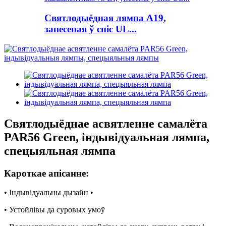
Святлодыёдная лямпа A19,
занесеная ў спіс UL...
Святлодыёднае асвятленне самалёта
PAR56 Green, індывідуальная лямпа,
спецыяльная лямпа
Кароткае апісанне:
• Індывідуальны дызайн •
• Устойлівы да суровых умоў