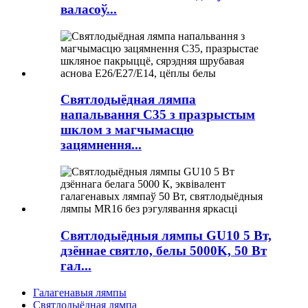
валасоў...
Святлодыёдная лямпа
напальвання C35 з празрыстым
шклом з магчымасцю
зацямнення...
Святлодыёдныя лямпы GU10 5 Вт,
дзённае святло, белы 5000K, 50 Вт
гал...
Галагенавыя лямпы
Святлодыёдная лямпа