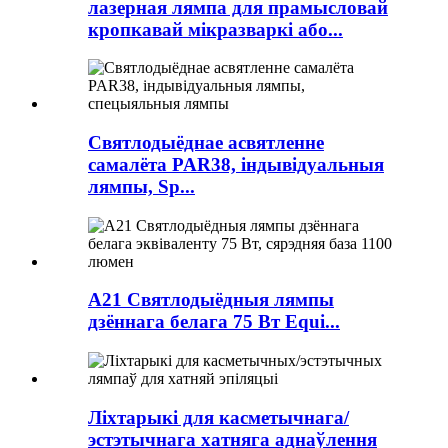
лазерная лямпа для прамысловай
кропкавай мікразваркі або...
Святлодыёднае асвятленне
самалёта PAR38, індывідуальныя
лямпы, Sp...
A21 Святлодыёдныя лямпы
дзённага белага 75 Вт Equi...
Ліхтарыкі для касметычнага/
эстэтычнага хатняга аднаўлення