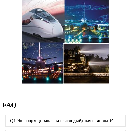
FAQ
Q1.Як аформіць заказ на святлодыёдныя свяцільні?