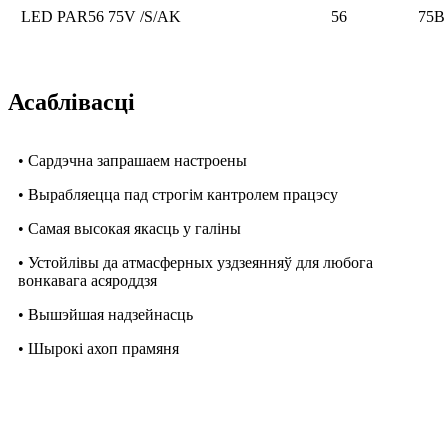
LED PAR56 75V /S/AK
56
75В
Асаблівасці
• Сардэчна запрашаем настроены
• Вырабляецца пад строгім кантролем працэсу
• Самая высокая якасць у галіны
• Устойлівы да атмасферных уздзеянняў для любога
вонкавага асяроддзя
• Вышэйшая надзейнасць
• Шырокі ахоп прамяня