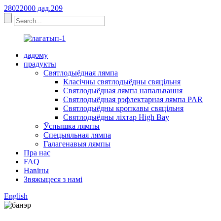
28022000 дад.209
дадому
прадукты
Святлодыёдная лямпа
Класічны святлодыёдны свяцільня
Святлодыёдная лямпа напальвання
Святлодыёдная рэфлектарная лямпа PAR
Святлодыёдны кропкавы свяцільня
Святлодыёдны ліхтар High Bay
Ўспышка лямпы
Спецыяльная лямпа
Галагенавыя лямпы
Пра нас
FAQ
Навіны
Звяжыцеся з намі
English