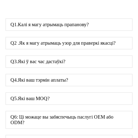
Q1.Калі я магу атрымаць прапанову?
Q2 .Як я магу атрымаць узор для праверкі якасці?
Q3.Які ў вас час дастаўкі?
Q4.Які ваш тэрмін аплаты?
Q5.Які ваш MOQ?
Q6: Ці можаце вы забяспечыць паслугі OEM або
ODM?