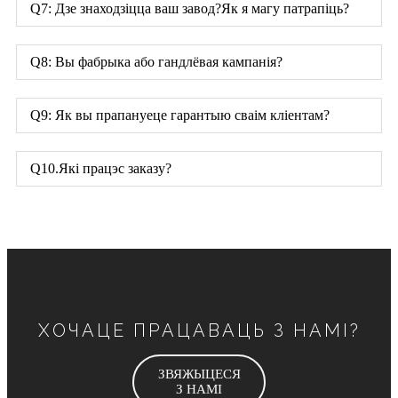
Q7: Дзе знаходзіцца ваш завод?Як я магу патрапіць?
Q8: Вы фабрыка або гандлёвая кампанія?
Q9: Як вы прапануеце гарантыю сваім кліентам?
Q10.Які працэс заказу?
ХОЧАЦЕ ПРАЦАВАЦЬ З НАМІ?
ЗВЯЖЫЦЕСЯ
З НАМІ