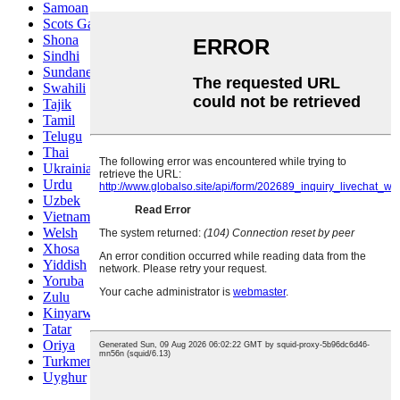
Samoan
Scots Gaelic
Shona
Sindhi
Sundanese
Swahili
Tajik
Tamil
Telugu
Thai
Ukrainian
Urdu
Uzbek
Vietnamese
Welsh
Xhosa
Yiddish
Yoruba
Zulu
Kinyarwanda
Tatar
Oriya
Turkmen
Uyghur