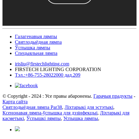
Галагенавыя лямпы
Святлодыёдная лямпа
Ўспышка лямпы
Спецыяльная лямпа
irisliu@firstechlighting.com
FIRSTECH LIGHTING CORPORATION
Тэл.:+86-755-28022000 дад.209
© Copyright - 2024 : Усе правы абаронены.
Гарачыя прадукты
-
Карта сайта
Святлодыёдная лямпа Par38
,
Ліхтарыкі для эстэтыкі
,
Ксенонавая лямпа-ўспышка для дэзінфекцыі
,
Ліхтарыкі для
касметыкі
,
Ўспышкі лямпы
,
Успышка лямпы
,