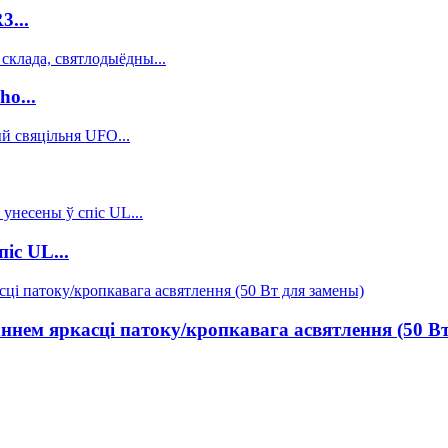
3...
o...
іс UL...
ннем яркасці патоку/кропкавага асвятлення (50 Вт