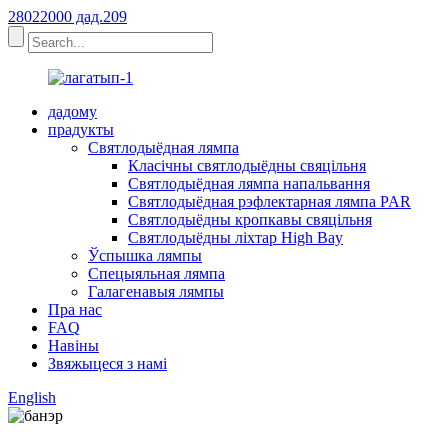
28022000 дад.209
дадому
прадукты
Святлодыёдная лямпа
Класічны святлодыёдны свяцільня
Святлодыёдная лямпа напальвання
Святлодыёдная рэфлектарная лямпа PAR
Святлодыёдны кропкавы свяцільня
Святлодыёдны ліхтар High Bay
Ўспышка лямпы
Спецыяльная лямпа
Галагенавыя лямпы
Пра нас
FAQ
Навіны
Звяжыцеся з намі
English