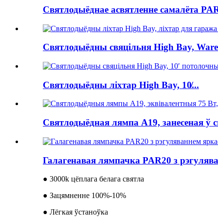
Святлодыёднае асвятленне самалёта PAR
Святлодыёдны свяцільня High Bay, Wareh
Святлодыёдны ліхтар High Bay, 10̸...
Святлодыёдная лямпа A19, занесеная ў сп
Галагенавая лямпачка PAR20 з рэгулява
● 3000k цёплага белага святла
● Зацямненне 100%-10%
● Лёгкая ўстаноўка