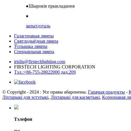
●
Шырокія прыкладання
●
запыт
дэталь
Галагенавыя лямпы
Святлодыёдная лямпа
Ўспышка лямпы
Спецыяльная лямпа
irisliu@firstechlighting.com
FIRSTECH LIGHTING CORPORATION
Тэл.:+86-755-28022000 дад.209
© Copyright - 2024 : Усе правы абаронены.
Гарачыя прадукты
-
К
Ліхтарыкі для эстэтыкі
,
Ліхтарыкі для касметыкі
,
Ксенонавая л
Тэлефон
тэл