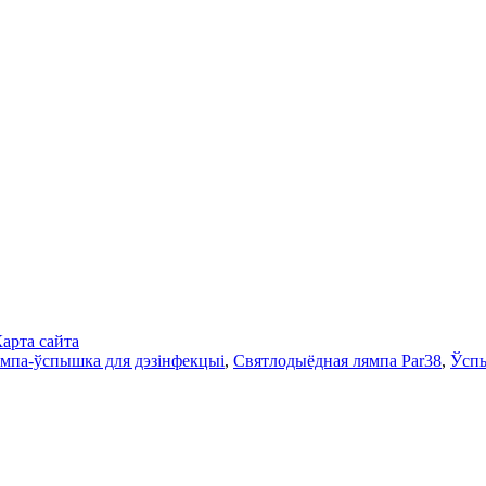
арта сайта
ямпа-ўспышка для дэзінфекцыі
,
Святлодыёдная лямпа Par38
,
Ўсп