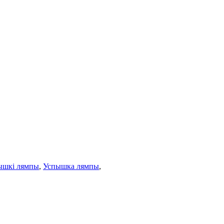
ышкі лямпы
,
Успышка лямпы
,