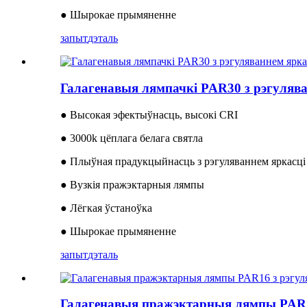
● Шырокае прымяненне
запыт
дэталь
Галагенавыя лямпачкі PAR30 з рэгулява
● Высокая эфектыўнасць, высокі CRI
● 3000k цёплага белага святла
● Плыўная прадукцыйнасць з рэгуляваннем яркасці
● Вузкія пражэктарныя лямпы
● Лёгкая ўстаноўка
● Шырокае прымяненне
запыт
дэталь
Галагенавыя пражэктарныя лямпы PAR16