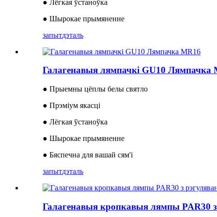
● Лёгкая ўстаноўка
● Шырокае прымяненне
запыт
дэталь
Галагенавыя лямпачкі GU10 Лямпачка
● Прыемны цёплы белы святло
● Прэміум якасці
● Лёгкая ўстаноўка
● Шырокае прымяненне
● Бяспечна для вашай сям'і
запыт
дэталь
Галагенавыя кропкавыя лямпы PAR30 з 