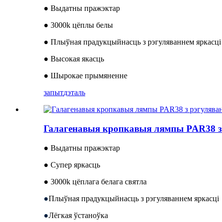
● Выдатны пражэктар
● 3000k цёплы белы
● Плыўная прадукцыйнасць з рэгуляваннем яркасці
● Высокая якасць
● Шырокае прымяненне
запыт
дэталь
Галагенавыя кропкавыя лямпы PAR38 з 
● Выдатны пражэктар
● Супер яркасць
● 3000k цёплага белага святла
●
Плыўная прадукцыйнасць з рэгуляваннем яркасці
●
Лёгкая ўстаноўка