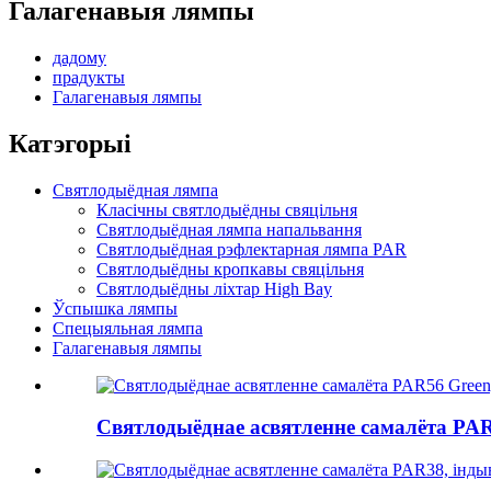
Галагенавыя лямпы
дадому
прадукты
Галагенавыя лямпы
Катэгорыі
Святлодыёдная лямпа
Класічны святлодыёдны свяцільня
Святлодыёдная лямпа напальвання
Святлодыёдная рэфлектарная лямпа PAR
Святлодыёдны кропкавы свяцільня
Святлодыёдны ліхтар High Bay
Ўспышка лямпы
Спецыяльная лямпа
Галагенавыя лямпы
Святлодыёднае асвятленне самалёта PAR