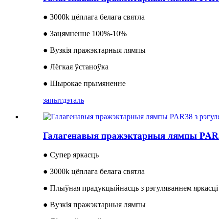
● 3000k цёплага белага святла
● Зацямненне 100%-10%
● Вузкія пражэктарныя лямпы
● Лёгкая ўстаноўка
● Шырокае прымяненне
запыт
дэталь
Галагенавыя пражэктарныя лямпы PAR38
● Супер яркасць
● 3000k цёплага белага святла
● Плыўная прадукцыйнасць з рэгуляваннем яркасці
● Вузкія пражэктарныя лямпы